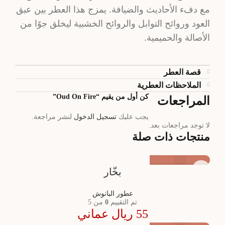
مع دفء الأحاديث والضيافة. يمزج هذا العطر بين عبق
العود وروائح التوابل والروائح الخشبية ليخلق جوًا من
الأصالة والحميمية.
قصة العطر
الملاحظات العطرية
كن أول من يقيم “Oud On Fire”
المراجعات
يجب عليك
تسجيل الدخول
لنشر مراجعة.
لا توجد مراجعات بعد.
منتجات ذات صلة
بخّار
عطور البانوش
تم التقييم
0
من 5
55
ريال عماني